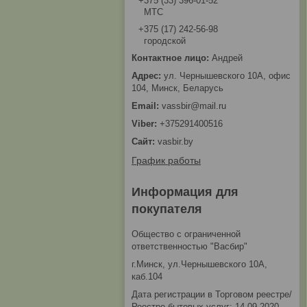
+375 (33) 396-01-52
МТС
+375 (17) 242-56-98
городской
Андрей
ул. Чернышевского 10А, офис
104, Минск, Беларусь
vassbir@mail.ru
+375291400516
vasbir.by
График работы
Информация для
покупателя
Общество с ограниченной
ответственностью "Васбир"
г.Минск, ул.Чернышевского 10А,
каб.104
Дата регистрации в Торговом реестре/
Реестре бытовых услуг: 14.09.2020