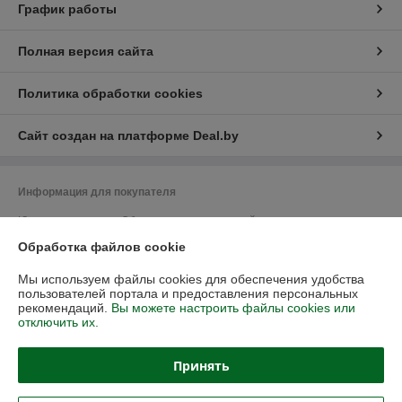
График работы
Полная версия сайта
Политика обработки cookies
Сайт создан на платформе Deal.by
Информация для покупателя
Юридическое лицо:
Общество с ограниченной ответственностью
"Васбир"
Обработка файлов cookie
г.Минск, ул.Чернышевского 10А, каб.104
Регистрационный номер ЕГР: 193458078
Мы используем файлы cookies для обеспечения удобства
пользователей портала и предоставления персональных
УНП: 193458078
рекомендаций.
Вы можете настроить файлы cookies или
отключить их.
Регистрационный орган: Минский горисполком
Дата регистрации компании: 20.08.2020
Принять
Ссылка на свидетельство/лицензию