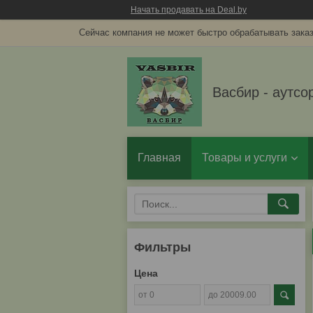
Начать продавать на Deal.by
Сейчас компания не может быстро обрабатывать заказ
Васбир - аутсо
Главная
Товары и услуги
Фильтры
Цена