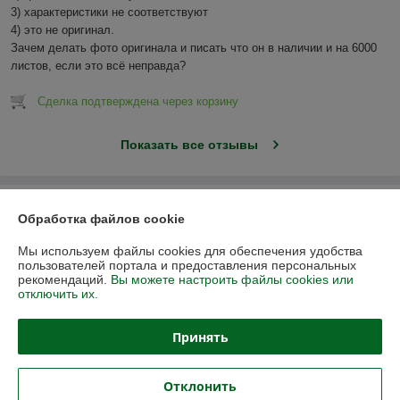
3) характеристики не соответствуют

4) это не оригинал.

Зачем делать фото оригинала и писать что он в наличии и на 6000 
листов, если это всё неправда?
Сделка подтверждена через корзину
Показать все отзывы
О нас
Обработка файлов cookie
Контакты
Мы используем файлы cookies для обеспечения удобства
пользователей портала и предоставления персональных
рекомендаций.
Вы можете настроить файлы cookies или
Доставка и оплата
отключить их.
График работы
Принять
Полная версия сайта
Отклонить