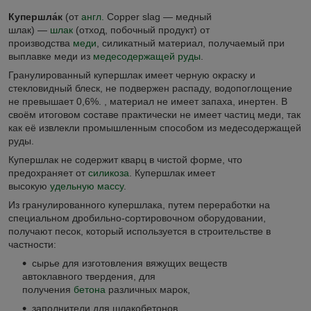
Купершла́к
(от
англ.
Copper slag — медный
шлак) —
шлак
(отход, побочный продукт) от
производства
меди
, силикатный материал, получаемый при
выплавке меди из
медесодержащей руды
.
Гранулированный купершлак имеет черную окраску и
стекловидный блеск, не подвержен распаду, водопоглощение
не превышает 0,6%. , материал не имеет запаха, инертен. В
своём итоговом составе практически не имеет частиц меди, так
как её извлекли промышленным способом из медесодержащей
руды.
Купершлак не содержит кварц в чистой форме, что
предохраняет от
силикоза
. Купершлак имеет
высокую
удельную массу
.
Из гранулированного купершлака, путем переработки на
специальном дробильно-сортировочном оборудовании,
получают песок, который используется в строительстве в
частности:
сырье для изготовления вяжущих веществ
автоклавного твердения, для
получения
бетона
различных марок,
заполнители для шлакобетонов,