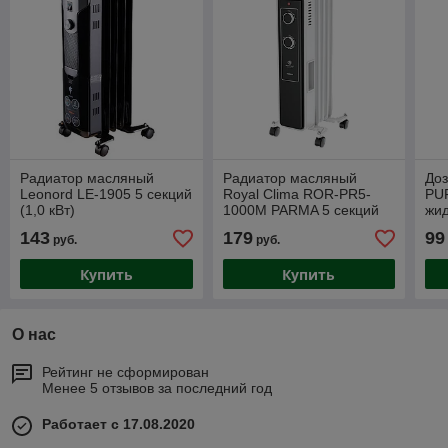
Радиатор масляный
Радиатор масляный
До
Leonord LE-1905 5 секций
Royal Clima ROR-PR5-
PUF
(1,0 кВт)
1000M PARMA 5 секций
жи
(1,0 кВт)
143
179
99
руб.
руб.
Купить
Купить
О нас
Рейтинг не сформирован
Менее 5 отзывов за последний год
Работает с 17.08.2020