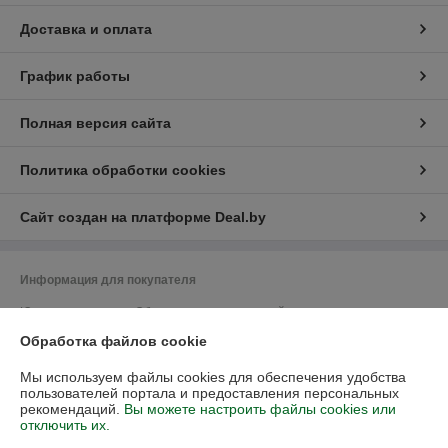
Доставка и оплата
График работы
Полная версия сайта
Политика обработки cookies
Сайт создан на платформе Deal.by
Информация для покупателя
Юридическое лицо:
Общество с ограниченной ответственностью
"Васбир"
Обработка файлов cookie
г.Минск, ул.Чернышевского 10А, каб.104
Регистрационный номер ЕГР: 193458078
Мы используем файлы cookies для обеспечения удобства
пользователей портала и предоставления персональных
УНП: 193458078
рекомендаций.
Вы можете настроить файлы cookies или
отключить их.
Регистрационный орган: Минский горисполком