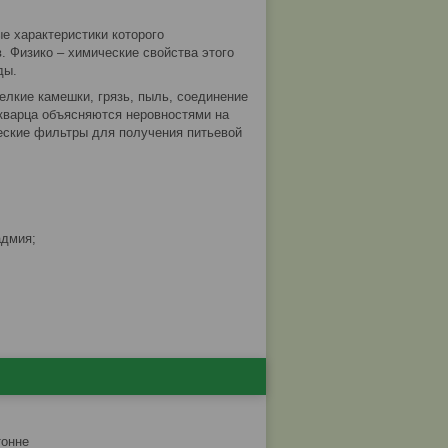
е характеристики которого
. Физико – химические свойства этого
ды.
елкие камешки, грязь, пыль, соединение
 кварца объясняются неровностями на
еские фильтры для получения питьевой
адмия;
тонне