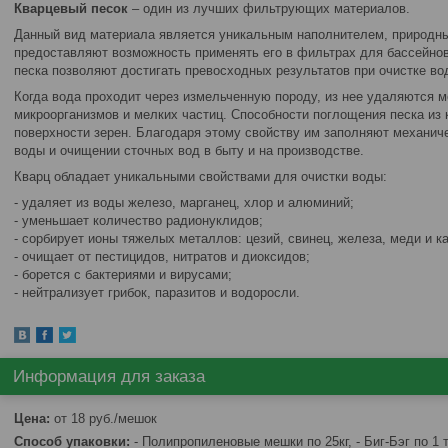
Кварцевый песок
– один из лучших фильтрующих материалов.
Данный вид материала является уникальным наполнителем, природны
предоставляют возможность применять его в фильтрах для бассейнов
песка позволяют достигать превосходных результатов при очистке во
Когда вода проходит через измельченную породу, из нее удаляются м
микроорганизмов и мелких частиц. Способности поглощения песка из
поверхности зерен. Благодаря этому свойству им заполняют механич
воды и очищении сточных вод в быту и на производстве.
Кварц обладает уникальными свойствами для очистки воды:
- удаляет из воды железо, марганец, хлор и алюминий;
- уменьшает количество радионуклидов;
- сорбирует ионы тяжелых металлов: цезий, свинец, железа, меди и к
- очищает от пестицидов, нитратов и диоксидов;
- борется с бактериями и вирусами;
- нейтрализует грибок, паразитов и водоросли.
Информация для заказа
Цена:
от 18
руб.
/мешок
Способ упаковки:
- Полипропиленовые мешки по 25кг, - Биг-Бэг по 1 