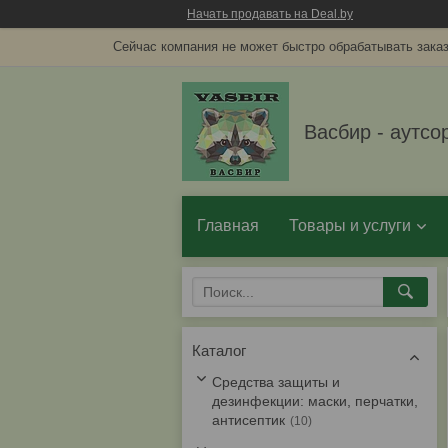
Начать продавать на Deal.by
Сейчас компания не может быстро обрабатывать заказ
Васбир - аутсо
Главная
Товары и услуги
Каталог
Средства защиты и
дезинфекции: маски, перчатки,
антисептик
10