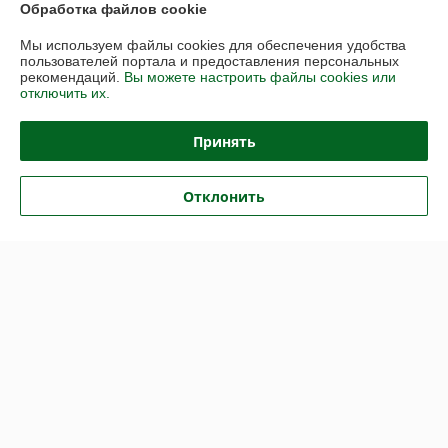
Обработка файлов cookie
Мы используем файлы cookies для обеспечения удобства
пользователей портала и предоставления персональных
рекомендаций.
Вы можете настроить файлы cookies или
отключить их.
Принять
Отклонить
УЦЕНКА № 22 !!! Осушитель
УЦЕНКА № 4 !!!
воздуха Royal Clima
Электроконвектор Ballu
CARISMA Villa RD-CR30-E
Enzo BEC/EZER-1000
В наличии
В наличии
195,14
150,15
руб.
руб.
Купить
Купить
Показать ещё