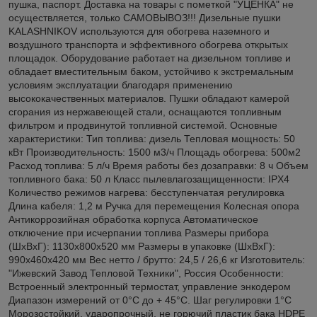
пушка, паспорт. Доставка на товары с пометкой "УЦЕНКА" не
осуществляется, только САМОВЫВОЗ!!! Дизельные пушки
KALASHNIKOV используются для обогрева наземного и
воздушного транспорта и эффективного обогрева открытых
площадок. Оборудование работает на дизельном топливе и
обладает вместительным баком, устойчиво к экстремальным
условиям эксплуатации благодаря применению
высококачественных материалов. Пушки обладают камерой
сгорания из нержавеющей стали, оснащаются топливным
фильтром и продвинутой топливной системой. Основные
характеристики: Тип топлива: дизель Тепловая мощность: 50
кВт Производительность: 1500 м3/ч Площадь обогрева: 500м2
Расход топлива: 5 л/ч Время работы без дозаправки: 8 ч Объем
топливного бака: 50 л Класс пылевлагозащищенности: IPХ4
Количество режимов нагрева: бесступенчатая регулировка
Длина кабеля: 1,2 м Ручка для перемещения Колесная опора
Антикоррозийная обработка корпуса Автоматическое
отключение при исчерпании топлива Размеры прибора
(ШхВхГ): 1130x800x520 мм Размеры в упаковке (ШхВхГ):
990x460x420 мм Вес нетто / брутто: 24,5 / 26,6 кг Изготовитель:
"Ижевский Завод Тепловой Техники", Россия Особенности:
Встроенный электронный термостат, управление энкодером
Диапазон измерений от 0°C до + 45°C. Шаг регулировки 1°C
Морозостойкий, ударопрочный, не горючий пластик бака HDPE