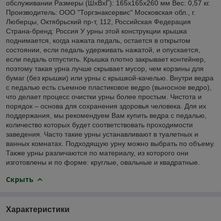
обслуживании Размеры (ШхВхГ): 165x165x260 мм Вес: 0,57 кг.
Производитель: ООО "Торгзнаксервис" Московская обл., г.
Люберцы, Октябрьский пр-т, 112, Российская Федерация
Страна-бренд: Россия У урны этой конструкции крышка
поднимается, когда нажата педаль, остается в открытом
состоянии, если педаль удерживать нажатой, и опускается,
если педаль отпустить. Крышка плотно закрывает контейнер,
поэтому такая урна лучше скрывает мусор, чем корзины для
бумаг (без крышки) или урны с крышкой-качелью. Внутри ведра
с педалью есть съемное пластиковое ведро (выносное ведро),
что делает процесс очистки урны более простым. Чистота и
порядок – основа для сохранения здоровья человека. Для их
поддержания, мы рекомендуем Вам купить ведра с педалью,
количество которых будет соответствовать проходимости
заведения. Часто такие урны устанавливают в туалетных и
ванных комнатах. Подходящую урну можно выбрать по объему.
Также урны различаются по материалу, из которого они
изготовлены и по форме: круглые, овальные и квадратные.
Скрыть
Характеристики