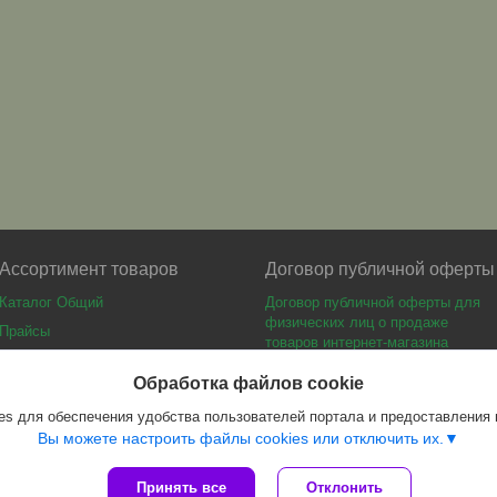
Ассортимент товаров
Договор публичной оферты
Каталог Общий
Договор публичной оферты для
физических лиц о продаже
Прайсы
товаров интернет-магазина
Каталог мебели
Обработка файлов cookie
s для обеспечения удобства пользователей портала и предоставления
Вы можете настроить файлы cookies или отключить их.
Принять все
Отклонить
Сайт создан на платформе Deal.by