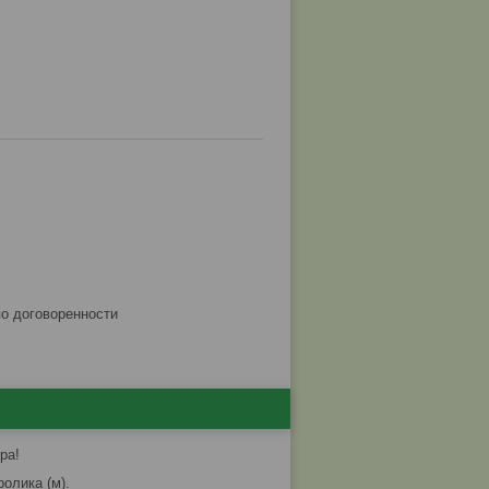
по договоренности
ра!
олика (м).