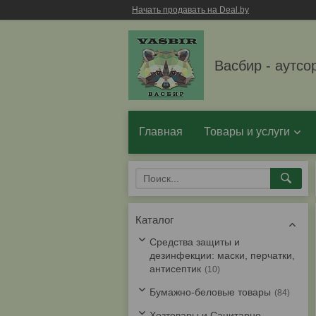
Начать продавать на Deal.by
Васбир - аутсо
Главная
Товары и услуги
Каталог
Средства защиты и
дезинфекции: маски, перчатки,
антисептик
10
Бумажно-беловые товары
84
Хозтовары и Санитарно-