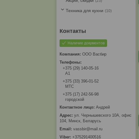
Акции, скидки
23
Техника для кухни
10
Наличие документов
ООО Васбир
+375 (29) 140-05-16
A1
+375 (33) 396-01-52
МТС
+375 (17) 242-56-98
городской
Андрей
ул. Чернышевского 10А, офис
104, Минск, Беларусь
vassbir@mail.ru
+375291400516