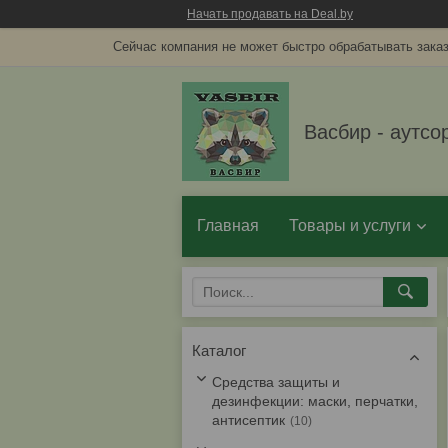
Начать продавать на Deal.by
Сейчас компания не может быстро обрабатывать заказ
Васбир - аутсо
Главная
Товары и услуги
Каталог
Средства защиты и
дезинфекции: маски, перчатки,
антисептик
10