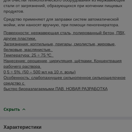
стали от загрязнений, образующихся при копчении пищевых
продуктов.
Средство применяют для заправки систем автоматической
мойки, или наносят вручную, при помощи пеногенератора.
Поверхности: нержавеющая сталь, полированный бетон, ПВХ,
другие пластики.
Загрязнения: коптильные, пригары, смолистые, жировые,
белковые, маслянистые.
Температура: 25 ÷ 75 ºС.
Нанесение: орошение, циркуляция, щётками. Концентрация
рабочего раствора
0,5 ÷ 5%. (50 – 500 мл на 10 л. воды)
Особенность: слабопахнущее сильнопенное сильнощелочное
средство с
быстро биоразлагаемыми ПАВ. НОВАЯ РАЗРАБОТКА
Скрыть
Характеристики