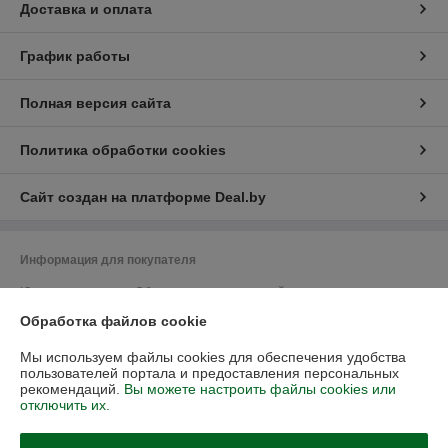
Доставка и оплата
График работы
Полная версия сайта
Политика обработки cookies
Сайт создан на платформе Deal.by
Информация для покупателя
Юридическое лицо:
Общество с ограниченной ответственностью
"Васбир"
Обработка файлов cookie
г.Минск, ул.Чернышевского 10А, каб.104
Регистрационный номер ЕГР: 193458078
Мы используем файлы cookies для обеспечения удобства
пользователей портала и предоставления персональных
УНП: 193458078
рекомендаций.
Вы можете настроить файлы cookies или
отключить их.
Регистрационный орган: Минский горисполком