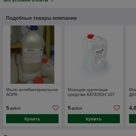
Подобные товары компании
Мыло антибактериальное
Моющие щелочные
Мо
АОРА
средства КАТЕЛОН 107
ДА
5
5
4,
руб./л
руб./л
Купить
Купить