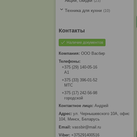
Акции, скидки
23
Техника для кухни
10
Наличие документов
ООО Васбир
+375 (29) 140-05-16
A1
+375 (33) 396-01-52
МТС
+375 (17) 242-56-98
городской
Андрей
ул. Чернышевского 10А, офис
104, Минск, Беларусь
vassbir@mail.ru
+375291400516