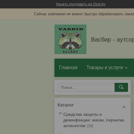
Начать продавать на Deal.by
Сейчас компания не может быстро обрабатывать заказ
Васбир - аутсо
Главная
Товары и услуги
Каталог
Средства защиты и
дезинфекции: маски, перчатки,
антисептик
10