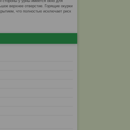
 стороны у урны имеется окно для
ьшое верхнее отверстие. Горящие окурки
окрытием, что полностью исключает риск