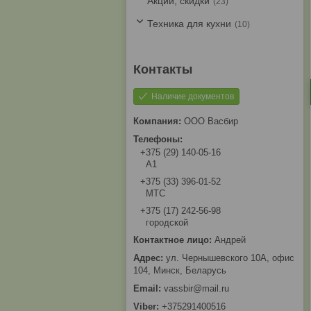
Акции, скидки
23
Техника для кухни
10
Наличие документов
ООО Васбир
+375 (29) 140-05-16
A1
+375 (33) 396-01-52
МТС
+375 (17) 242-56-98
городской
Андрей
ул. Чернышевского 10А, офис
104, Минск, Беларусь
vassbir@mail.ru
+375291400516