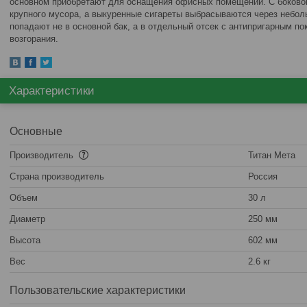
основном приобретают для оснащения офисных помещений. С боковой
крупного мусора, а выкуренные сигареты выбрасываются через небол
попадают не в основной бак, а в отдельный отсек с антипригарным п
возгорания.
Характеристики
Основные
Производитель
Титан Мета
Страна производитель
Россия
Объем
30 л
Диаметр
250 мм
Высота
602 мм
Вес
2.6 кг
Пользовательские характеристики