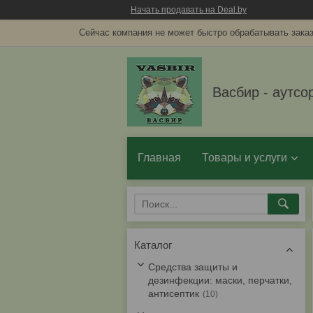
Начать продавать на Deal.by
Сейчас компания не может быстро обрабатывать заказ
Васбир - аутсо
Главная
Товары и услуги
Каталог
Средства защиты и
дезинфекции: маски, перчатки,
антисептик
10