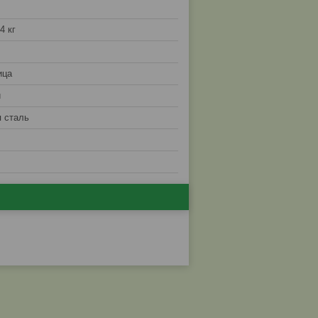
4 кг
ица
й
 сталь