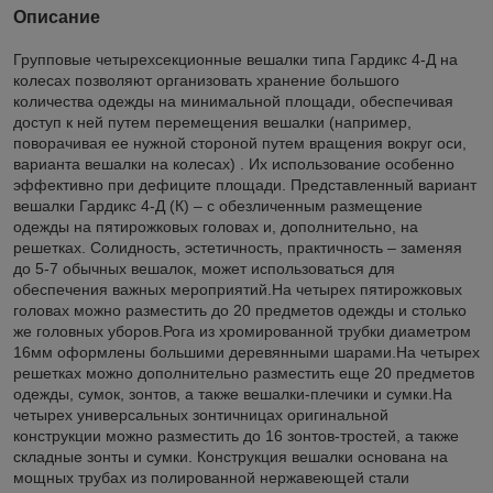
Описание
Групповые четырехсекционные вешалки типа Гардикс 4-Д на
колесах позволяют организовать хранение большого
количества одежды на минимальной площади, обеспечивая
доступ к ней путем перемещения вешалки (например,
поворачивая ее нужной стороной путем вращения вокруг оси,
варианта вешалки на колесах) . Их использование особенно
эффективно при дефиците площади. Представленный вариант
вешалки Гардикс 4-Д (К) – с обезличенным размещение
одежды на пятирожковых головах и, дополнительно, на
решетках. Солидность, эстетичность, практичность – заменяя
до 5-7 обычных вешалок, может использоваться для
обеспечения важных мероприятий.На четырех пятирожковых
головах можно разместить до 20 предметов одежды и столько
же головных уборов.Рога из хромированной трубки диаметром
16мм оформлены большими деревянными шарами.На четырех
решетках можно дополнительно разместить еще 20 предметов
одежды, сумок, зонтов, а также вешалки-плечики и сумки.На
четырех универсальных зонтичницах оригинальной
конструкции можно разместить до 16 зонтов-тростей, а также
складные зонты и сумки. Конструкция вешалки основана на
мощных трубах из полированной нержавеющей стали