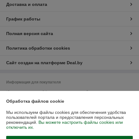
Доставка и оплата
График работы
Полная версия сайта
Политика обработки cookies
Сайт создан на платформе Deal.by
Информация для покупателя
Юридическое лицо:
Общество с ограниченной ответственностью
"Васбир"
Обработка файлов cookie
г.Минск, ул.Чернышевского 10А, каб.104
Регистрационный номер ЕГР: 193458078
Мы используем файлы cookies для обеспечения удобства
пользователей портала и предоставления персональных
УНП: 193458078
рекомендаций.
Вы можете настроить файлы cookies или
отключить их.
Регистрационный орган: Минский горисполком