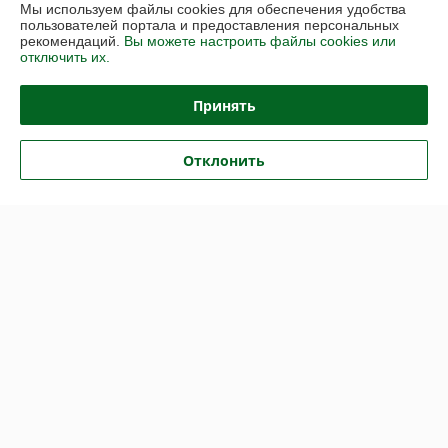
Контакты
Мы используем файлы cookies для обеспечения удобства
пользователей портала и предоставления персональных
рекомендаций.
Вы можете настроить файлы cookies или
Доставка и оплата
отключить их.
График работы
Принять
Полная версия сайта
Отклонить
Политика обработки cookies
Сайт создан на платформе Deal.by
Информация для покупателя
Юридическое лицо:
Общество с ограниченной ответственностью
"Васбир"
г.Минск, ул.Чернышевского 10А, каб.104
Регистрационный номер ЕГР: 193458078
УНП: 193458078