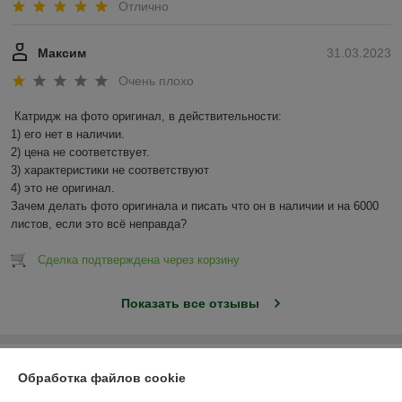
Отлично
Максим
31.03.2023
Очень плохо
Катридж на фото оригинал, в действительности:

1) его нет в наличии.

2) цена не соответствует.

3) характеристики не соответствуют

4) это не оригинал.

Зачем делать фото оригинала и писать что он в наличии и на 6000 
листов, если это всё неправда?
Сделка подтверждена через корзину
Показать все отзывы
О нас
Обработка файлов cookie