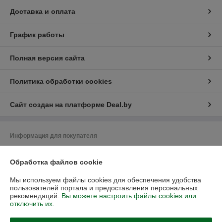
Доставка и оплата
График работы
Полная версия сайта
Политика обработки cookies
Сайт создан на платформе Deal.by
Информация для покупателя
Юридическое лицо:
Общество с ограниченной ответственностью
"Васбир"
Обработка файлов cookie
г.Минск, ул.Чернышевского 10А, каб.104
Мы используем файлы cookies для обеспечения удобства
Регистрационный номер ЕГР: 193458078
пользователей портала и предоставления персональных
рекомендаций.
Вы можете настроить файлы cookies или
УНП: 193458078
отключить их.
Регистрационный орган: Минский горисполком