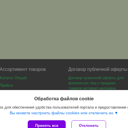
Ассортимент товаров
Договор публичной оферты
Каталог Общий
Договор публичной оферты для
физических лиц о продаже
Прайсы
товаров интернет-магазина
Каталог мебели
Обработка файлов cookie
s для обеспечения удобства пользователей портала и предоставления
Вы можете настроить файлы cookies или отключить их.
Принять все
Отклонить
Сайт создан на платформе Deal.by