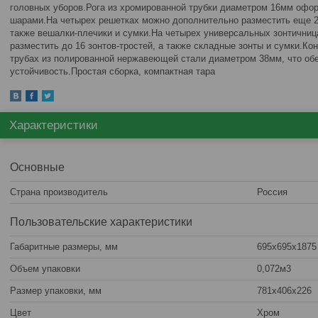
головных уборов.Рога из хромированной трубки диаметром 16мм оф
шарами.На четырех решетках можно дополнительно разместить еще 20
также вешалки-плечики и сумки.На четырех универсальных зонтичниц
разместить до 16 зонтов-тростей, а также складные зонты и сумки.К
трубах из полированной нержавеющей стали диаметром 38мм, что обе
устойчивость.Простая сборка, компактная тара
Характеристики
Основные
Страна производитель
Россия
Пользовательские характеристики
Габаритные размеры, мм
695х695х1875
Объем упаковки
0,072м3
Размер упаковки, мм
781х406х226
Цвет
Хром