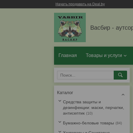
Начать продавать на Deal.by
Васбир - аутсо
Главная
Товары и услуги
Каталог
Средства защиты и
дезинфекции: маски, перчатки,
антисептик
10
Бумажно-беловые товары
84
Хозтовары и Санитарно-