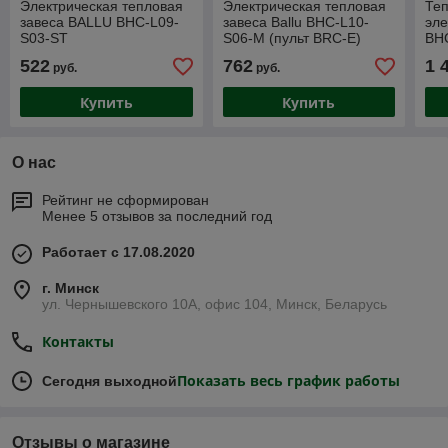
Электрическая тепловая
Электрическая тепловая
Теп
завеса BALLU BHC-L09-
завеса Ballu BHC-L10-
эле
S03-ST
S06-M (пульт BRC-E)
BH
522
762
1 
руб.
руб.
Купить
Купить
О нас
Рейтинг не сформирован
Менее 5 отзывов за последний год
Работает с 17.08.2020
г. Минск
ул. Чернышевского 10А, офис 104, Минск, Беларусь
Контакты
Показать весь график работы
Сегодня выходной
Отзывы о магазине