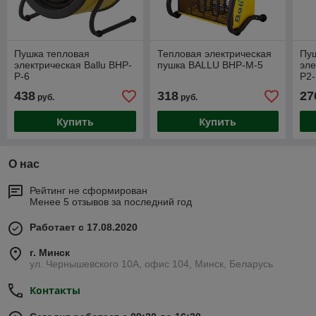
Пушка тепловая
Тепловая электрическая
Пу
электрическая Ballu BHP-
пушка BALLU BHP-M-5
эле
P-6
P2-
438
318
27
руб.
руб.
Купить
Купить
О нас
Рейтинг не сформирован
Менее 5 отзывов за последний год
Работает с 17.08.2020
г. Минск
ул. Чернышевского 10А, офис 104, Минск, Беларусь
Контакты