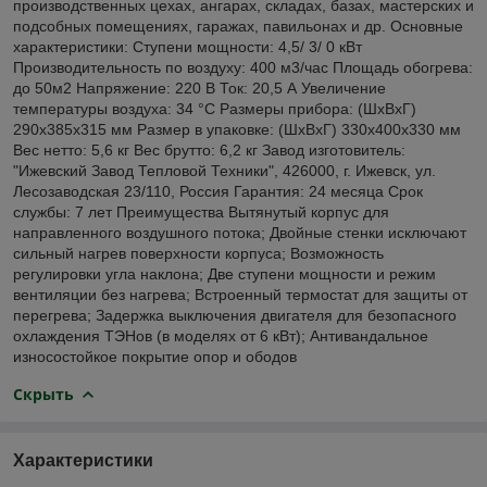
производственных цехах, ангарах, складах, базах, мастерских и
подсобных помещениях, гаражах, павильонах и др. Основные
характеристики: Ступени мощности: 4,5/ 3/ 0 кВт
Производительность по воздуху: 400 м3/час Площадь обогрева:
до 50м2 Напряжение: 220 В Ток: 20,5 А Увеличение
температуры воздуха: 34 °C Размеры прибора: (ШхВхГ)
290x385x315 мм Размер в упаковке: (ШхВхГ) 330x400x330 мм
Вес нетто: 5,6 кг Вес брутто: 6,2 кг Завод изготовитель:
"Ижевский Завод Тепловой Техники", 426000, г. Ижевск, ул.
Лесозаводская 23/110, Россия Гарантия: 24 месяца Срок
службы: 7 лет Преимущества Вытянутый корпус для
направленного воздушного потока; Двойные стенки исключают
сильный нагрев поверхности корпуса; Возможность
регулировки угла наклона; Две ступени мощности и режим
вентиляции без нагрева; Встроенный термостат для защиты от
перегрева; Задержка выключения двигателя для безопасного
охлаждения ТЭНов (в моделях от 6 кВт); Антивандальное
износостойкое покрытие опор и ободов
Скрыть
Характеристики