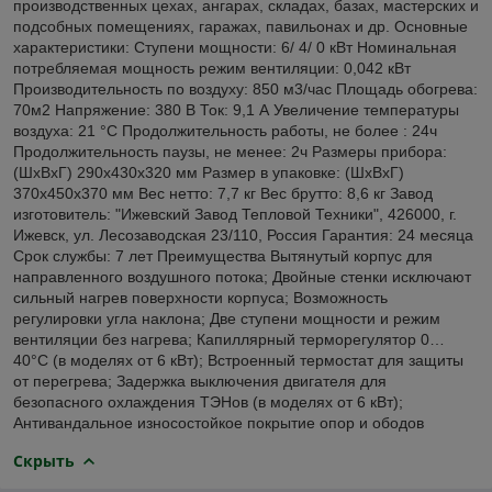
производственных цехах, ангарах, складах, базах, мастерских и
подсобных помещениях, гаражах, павильонах и др. Основные
характеристики: Ступени мощности: 6/ 4/ 0 кВт Номинальная
потребляемая мощность режим вентиляции: 0,042 кВт
Производительность по воздуху: 850 м3/час Площадь обогрева:
70м2 Напряжение: 380 В Ток: 9,1 А Увеличение температуры
воздуха: 21 °C Продолжительность работы, не более : 24ч
Продолжительность паузы, не менее: 2ч Размеры прибора:
(ШхВхГ) 290x430x320 мм Размер в упаковке: (ШхВхГ)
370x450x370 мм Вес нетто: 7,7 кг Вес брутто: 8,6 кг Завод
изготовитель: "Ижевский Завод Тепловой Техники", 426000, г.
Ижевск, ул. Лесозаводская 23/110, Россия Гарантия: 24 месяца
Срок службы: 7 лет Преимущества Вытянутый корпус для
направленного воздушного потока; Двойные стенки исключают
сильный нагрев поверхности корпуса; Возможность
регулировки угла наклона; Две ступени мощности и режим
вентиляции без нагрева; Капиллярный терморегулятор 0…
40°C (в моделях от 6 кВт); Встроенный термостат для защиты
от перегрева; Задержка выключения двигателя для
безопасного охлаждения ТЭНов (в моделях от 6 кВт);
Антивандальное износостойкое покрытие опор и ободов
Скрыть