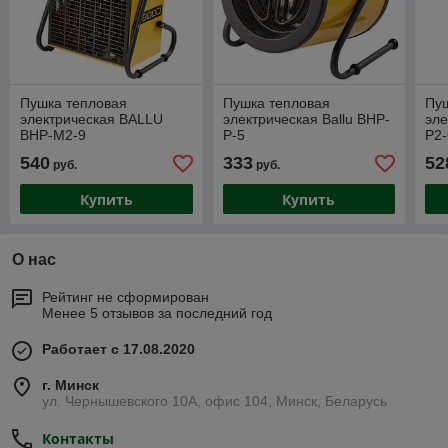
Пушка тепловая
Пушка тепловая
Пу
электрическая BALLU
электрическая Ballu BHP-
эле
BHP-M2-9
P-5
P2-
540
333
52
руб.
руб.
Купить
Купить
О нас
Рейтинг не сформирован
Менее 5 отзывов за последний год
Работает с 17.08.2020
г. Минск
ул. Чернышевского 10А, офис 104, Минск, Беларусь
Контакты