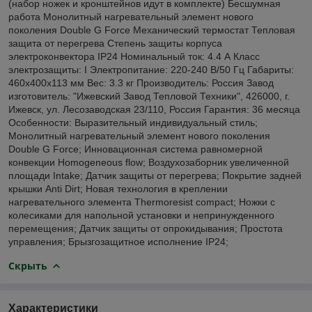
(набор ножек и кронштейнов идут в комплекте) Бесшумная
работа Монолитный нагревательный элемент нового
поколения Double G Force Механический термостат Тепловая
защита от перегрева Степень защиты корпуса
электроконвектора IP24 Номинальный ток: 4.4 А Класс
электрозащиты: I Электропитание: 220-240 В/50 Гц Габариты:
460х400х113 мм Вес: 3.3 кг Производитель: Россия Завод
изготовитель: "Ижевский Завод Тепловой Техники", 426000, г.
Ижевск, ул. Лесозаводская 23/110, Россия Гарантия: 36 месяца
Особенности: Выразительный индивидуальный стиль;
Монолитный нагревательный элемент нового поколения
Double G Force; Инновационная система равномерной
конвекции Homogeneous flow; Воздухозаборник увеличенной
площади Intake; Датчик защиты от перегрева; Покрытие задней
крышки Anti Dirt; Новая технология в креплении
нагревательного элемента Thermoresist compact; Ножки с
колесиками для напольной установки и непринужденного
перемещения; Датчик защиты от опрокидывания; Простота
управления; Брызгозащитное исполнение IP24;
Скрыть
Характеристики