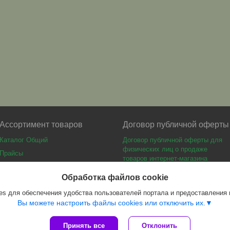
Ассортимент товаров
Договор публичной оферты
Каталог Общий
Договор публичной оферты для
физических лиц о продаже
Прайсы
товаров интернет-магазина
Каталог мебели
Обработка файлов cookie
s для обеспечения удобства пользователей портала и предоставления
Вы можете настроить файлы cookies или отключить их.
Принять все
Отклонить
Сайт создан на платформе Deal.by