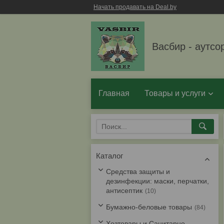
Начать продавать на Deal.by
Васбир - аутсо
Главная
Товары и услуги
Каталог
Средства защиты и
дезинфекции: маски, перчатки,
антисептик
10
Бумажно-беловые товары
84
Хозтовары и Санитарно-