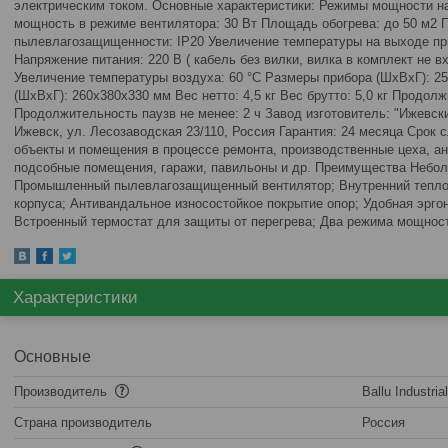
электрическим током. Основные характеристики: Режимы мощности наг
мощность в режиме вентилятора: 30 Вт Площадь обогрева: до 50 м2 П
пылевлагозащищенности: IP20 Увеличение температуры на выходе при
Напряжение питания: 220 В ( кабель без вилки, вилка в комплект не в
Увеличение температуры воздуха: 60 °С Размеры прибора (ШхВхГ): 2
(ШхВхГ): 260x380x330 мм Вес нетто: 4,5 кг Вес брутто: 5,0 кг Продол
Продолжительность паузв не менее: 2 ч Завод изготовитель: "Ижевски
Ижевск, ул. Лесозаводская 23/110, Россия Гарантия: 24 месяца Срок
объекты и помещения в процессе ремонта, производственные цеха, ан
подсобные помещения, гаражи, павильоны и др. Преимущества Неболь
Промышленный пылевлагозащищенный вентилятор; Внутренний тепло
корпуса; Антивандальное износостойкое покрытие опор; Удобная эрго
Встроенный термостат для защиты от перегрева; Два режима мощност
Характеристики
Основные
Производитель
Ballu Industria
Страна производитель
Россия