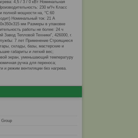
рева: 4,5 / 3 / 0 кВт Номинальная
роизводительность: 230 м³/ч Класс
 полной мощности на, °С:60
ходит) Номинальный ток: 21 А
50x350x315 мм Размеры в упаковке
жительность работы не более: 24 ч
й Завод Тепловой Техники", 426000, г.
 службы: 7 лет Применение Строящиеся
гары, склады, базы, мастерские и
шие габариты и легкий вес;
вой экран, уменьшающий температуру
номичная ручка для переноса;
и и режим вентиляции без нагрева.
l Group