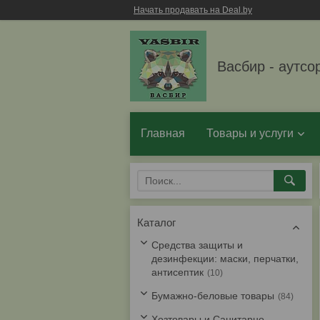
Начать продавать на Deal.by
Васбир - аутсо
Главная
Товары и услуги
Каталог
Средства защиты и
дезинфекции: маски, перчатки,
антисептик
10
Бумажно-беловые товары
84
Хозтовары и Санитарно-