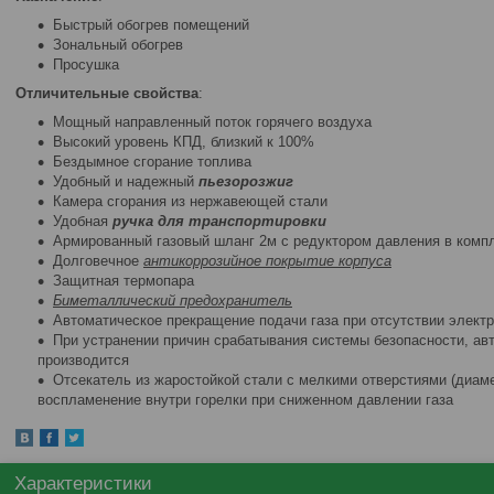
Быстрый обогрев помещений
Зональный обогрев
Просушка
Отличительные свойства
:
Мощный направленный поток горячего воздуха
Высокий уровень КПД, близкий к 100%
Бездымное сгорание топлива
Удобный и надежный
пьезорозжиг
Камера сгорания из нержавеющей стали
Удобная
ручка для транспортировки
Армированный газовый шланг 2м с редуктором давления в комп
Долговечное
антикоррозийное покрытие корпуса
Защитная термопара
Биметаллический предохранитель
Автоматическое прекращение подачи газа при отсутствии элект
При устранении причин срабатывания системы безопасности, авт
производится
Отсекатель из жаростойкой стали с мелкими отверстиями (диа
воспламенение внутри горелки при сниженном давлении газа
Характеристики