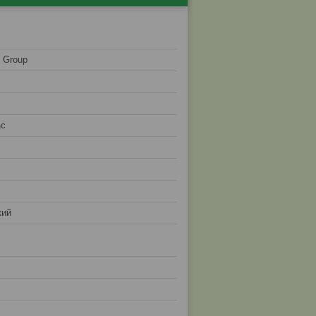
l Group
ас
кий