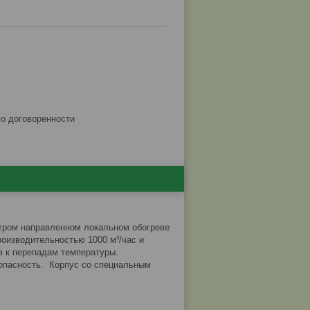
по договоренности
стром направленном локальном обогреве
роизводительностью 1000 м³/час и
в к перепадам температуры.
опасность. Корпус со специальным