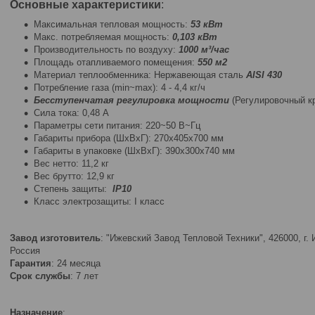
Основные характеристики
:
Максимальная тепловая мощность:
53 кВт
Макс. потребляемая мощность:
0,103 кВт
Производительность по воздуху:
1000 м³/час
Площадь отапливаемого помещения:
550 м2
Материал теплообменника: Нержавеющая сталь
AISI 430
Потребление газа (min~max): 4 - 4,4
кг/ч
Бесступенчатая регулировка мощности
(Регулировочный кр
Сила тока: 0,48 A
Параметры сети питания:
220~50
B~Гц
Габариты прибора (ШхВхГ): 270x405x700 мм
Габариты в упаковке (ШхВхГ): 390х300x740 мм
Вес нетто: 11,2 кг
Вес брутто: 12,9 кг
Степень защиты:
IP10
Класс электрозащиты: I класс
Завод изготовитель
: "Ижевский Завод Тепловой Техники", 426000, г. 
Россия
Гарантия
: 24 месяца
Срок службы
: 7 лет
Назначение
: