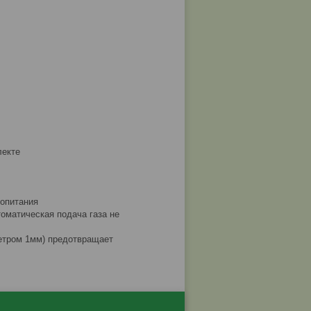
лекте
ропитания
оматическая подача газа не
метром 1мм) предотвращает