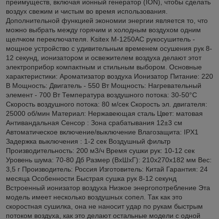
преимуществ, включая ионный генератор (ION), чтобы сделать
воздух свежим и чистым во время использования.
Дополнительной функцией экономии энергии является то, что
можно выбрать между горячим и холодным воздухом одним
щелчком переключателя. Ksitex M-1250АС рукосушитель -
мощное устройство с удивительным временем осушения рук 8-
12 секунд, ионизатором и освежителем воздуха делают этот
электроприбор компактным и стильным выбором. Основные
характеристики: Ароматизатор воздуха Ионизатор Питание: 220
В Мощность: Двигатель - 550 Вт Мощность: Нагревательный
элемент - 700 Вт Температура воздушного потока: 30-50°С
Скорость воздушного потока: 80 м/сек Скорость эл. двигателя:
25000 об/мин Материал: Нержавеющая сталь Цвет: матовая
Антивандальная Сенсор : Зона срабатывания 12±3 см
Автоматическое включение/выключение Влагозащита: IPX1
Задержка выключения : 1-2 сек Воздушный фильтр
Производительность: 200 м3/ч Время сушки рук: 10-12 сек
Уровень шума: 70-80 Дб Размер (ВхШхГ): 210х270х182 мм Вес:
3,5 г Производитель: Россия Изготовитель: Китай Гарантия: 24
месяца Особенности Быстрая сушка рук 8-12 секунд
Встроенный ионизатор воздуха Низкое энергопотребление Эта
модель имеет несколько воздушных сопел. Так как это
скоростная сушилка, она не наносит удар по рукам быстрым
потоком воздуха, как это делают остальные модели с одной