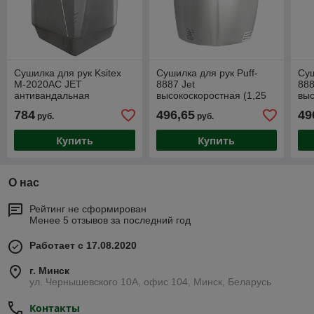
Сушилка для рук Ksitex
Сушилка для рук Puff-
Суш
M-2020AC JET
8887 Jet
888
антивандальная
высокоскоростная (1,25
выс
кВт) антивандальная
кВт
784
496,65
49
руб.
руб.
Купить
Купить
О нас
Рейтинг не сформирован
Менее 5 отзывов за последний год
Работает с 17.08.2020
г. Минск
ул. Чернышевского 10А, офис 104, Минск, Беларусь
Контакты