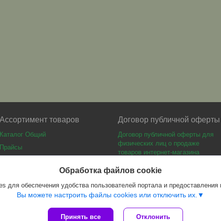
Ассортимент товаров
Договор публичной оферты
Каталог Общий
Договор публичной оферты для
физических лиц о продаже
Прайсы
товаров интернет-магазина
Каталог мебели
Обработка файлов cookie
s для обеспечения удобства пользователей портала и предоставления
Вы можете настроить файлы cookies или отключить их.
Принять все
Отклонить
Сайт создан на платформе Deal.by