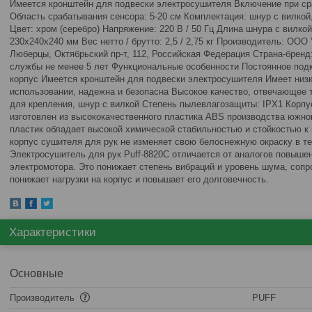
Имеется кронштейн для подвески электросушителя Включение при ср
Область срабатывания сенсора: 5-20 см Комплектация: шнур с вилкой
Цвет: хром (серебро) Напряжение: 220 В / 50 Гц Длина шнура с вилко
230х240х240 мм Вес нетто / брутто: 2,5 / 2,75 кг Производитель: ООО 
Люберцы, Октябрьский пр-т, 112, Российская Федерация Страна-бренд:
службы не менее 5 лет Функциональные особенности Постоянное под
корпус Имеется кронштейн для подвески электросушителя Имеет низ
использовании, надежна и безопасна Высокое качество, отвечающее 
для крепления, шнур с вилкой Степень пылевлагозащиты: IPX1 Корп
изготовлен из высококачественного пластика ABS производства южно
пластик обладает высокой химической стабильностью и стойкостью к
корпус сушителя для рук не изменяет свою белоснежную окраску в т
Электросушитель для рук Puff-8820C отличается от аналогов повыше
электромотора. Это понижает степень вибраций и уровень шума, соп
понижает нагрузки на корпус и повышает его долговечность.
Характеристики
Основные
Производитель
PUFF