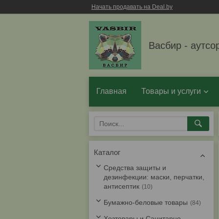
Начать продавать на Deal.by
Васбир - аутсо
Главная
Товары и услуги
Каталог
Средства защиты и
дезинфекции: маски, перчатки,
антисептик
10
Бумажно-беловые товары
84
Хозтовары и Санитарно-