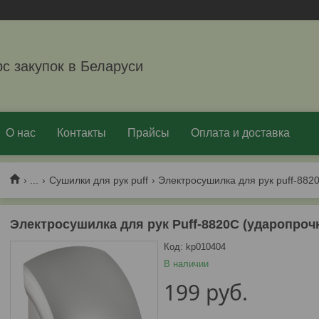
рс закупок в Беларуси
О нас
Контакты
Прайсы
Оплата и доставка
...
Сушилки для рук puff
Электросушилка для рук puff-8820
Электросушилка для рук Puff-8820C (ударопрочн
Код:
kp010404
В наличии
199
руб.