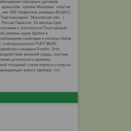
абатывании сенсорных датчиков
, кронштейн, крепеж Материал: пластик
й, мм: 600 Габаритные размеры (ВхШхГ):
"Торгзнаксервис" Московская обл., г.
 Россия Гарантия: 24 месяца Срок
ключение к электросети Пластиковый
кий уровень шума Удобна в
требованиям санитарии и гигиены Набор
ус электросушителя PUFF-8820C
корейского концерна Kumho. Этот
 воздействию внешней среды, поэтому
ечение длительного времени.
нной толщиной стенок корпуса и кожуха
ровождающих работу прибора, что