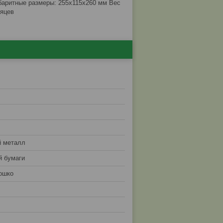
абаритные размеры: 255x115x260 мм Вес
сяцев
 металл
й бумаги
ошко