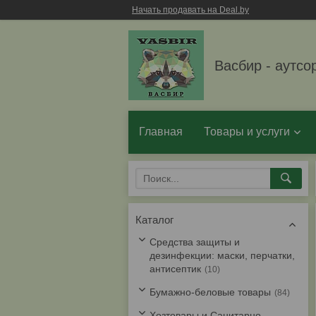
Начать продавать на Deal.by
Васбир - аутсо
Главная
Товары и услуги
Каталог
Средства защиты и
дезинфекции: маски, перчатки,
антисептик
10
Бумажно-беловые товары
84
Хозтовары и Санитарно-