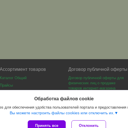
Ассортимент товаров
Договор публичной оферты
Каталог Общий
Договор публичной оферты для
физических лиц о продаже
Прайсы
товаров интернет-магазина
Каталог мебели
Обработка файлов cookie
s для обеспечения удобства пользователей портала и предоставления
Вы можете настроить файлы cookies или отключить их.
Принять все
Отклонить
Сайт создан на платформе Deal.by