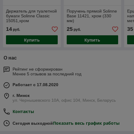
Держатель для туалетной
Поручень прямой Solinne
Ер
бумаги Solinne Classic
Base 11421, хром (330
на
15051,хром
мм)
мет
109
14
25
35
руб.
руб.
Купить
Купить
О нас
Рейтинг не сформирован
Менее 5 отзывов за последний год
Работает с 17.08.2020
г. Минск
ул. Чернышевского 10А, офис 104, Минск, Беларусь
Контакты
Показать весь график работы
Сегодня выходной