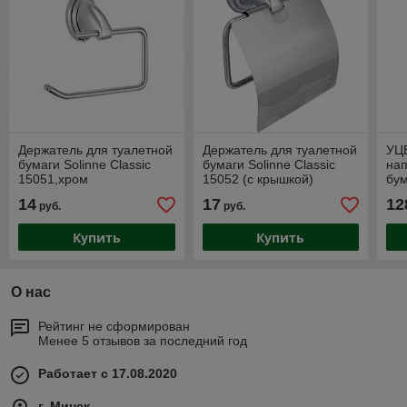
Держатель для туалетной
Держатель для туалетной
УЦЕ
бумаги Solinne Classic
бумаги Solinne Classic
на
15051,хром
15052 (с крышкой)
бу
осв
14
17
12
руб.
руб.
"So
Купить
Купить
О нас
Рейтинг не сформирован
Менее 5 отзывов за последний год
Работает с 17.08.2020
г. Минск