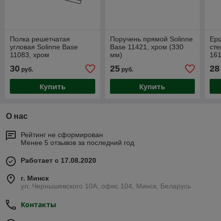
Полка решетчатая
Поручень прямой Solinne
Ер
угловая Solinne Base
Base 11421, хром (330
сте
11083, хром
мм)
161
сат
30
25
28
руб.
руб.
Купить
Купить
О нас
Рейтинг не сформирован
Менее 5 отзывов за последний год
Работает с 17.08.2020
г. Минск
ул. Чернышевского 10А, офис 104, Минск, Беларусь
Контакты