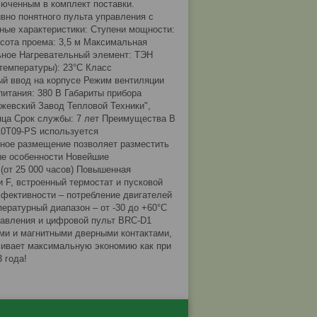
люченным в комплект поставки.
вно понятного пульта управления c
ные характеристики: Ступени мощности:
ысота проема: 3,5 м Максимальная
ьное Нагревательный элемент: ТЭН
 температуры): 23°С Класс
ый ввод на корпусе Режим вентиляции
питания: 380 В Габариты прибора
"Ижевский Завод Тепловой Техники",
есяца Срок службы: 7 лет Преимущества В
10T09-PS используется
ное размещение позволяет разместить
ные особенности Новейшие
(от 25 000 часов) Повышенная
 F, встроенный термостат и пусковой
фективности – потребление двигателей
ратурный диапазон – от -30 до +60°С
равления и цифровой пульт BRC-D1
ми и магнитными дверными контактами,
чивает максимальную экономию как при
 года!