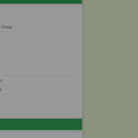
l Group
ас
й