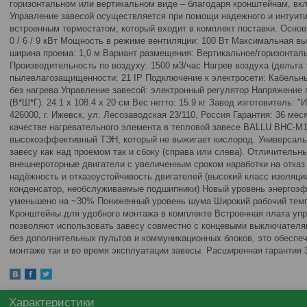
горизонтальном или вертикальном виде – благодаря кронштейнам, вк
Управление завесой осуществляется при помощи надежного и интуити
встроенным термостатом, который входит в комплект поставки. Основ
0 / 6 / 9 кВт Мощность в режиме вентиляции: 100 Вт Максимальная в
ширина проема: 1,0 м Вариант размещения: Вертикальное/горизонтал
Производительность по воздуху: 1500 м3/час Нагрев воздуха (дельта
пылевлагозащищенности: 21 IP Подключение к электросети: Кабельн
без нагрева Управление завесой: электронный регулятор Напряжение 
(В*Ш*Г): 24.1 x 108.4 x 20 см Вес нетто: 15.9 кг Завод изготовитель: 
426000, г. Ижевск, ул. Лесозаводская 23/110, Россия Гарантия: 36 м
качестве нагревательного элемента в тепловой завесе BALLU BHC-M
высокоэффективный ТЭН, который не выжигает кислород. Универсаль
завесу как над проемом так и сбоку (справа или слева). Отличитель
внешнероторные двигатели с увеличенным сроком наработки на отказ 
надёжность и отказоустойчивость двигателей (высокий класс изоляции
конденсатор, необслуживаемые подшипники) Новый уровень энергоэф
уменьшено на ~30% Пониженный уровень шума Широкий рабочий темпе
Кронштейны для удобного монтажа в комплекте Встроенная плата уп
позволяют использовать завесу совместно с концевыми выключателя
без дополнительных пультов и коммуникационных блоков, это обеспе
монтаже так и во время эксплуатации завесы. Расширенная гарантия 3
Характеристики