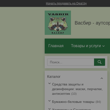
Начать продавать на Deal.by
Васбир - аутсо
Главная
Товары и услуги
Каталог
Средства защиты и
дезинфекции: маски, перчатки,
антисептик
10
Бумажно-беловые товары
84
Хозтовары и Санитарно-