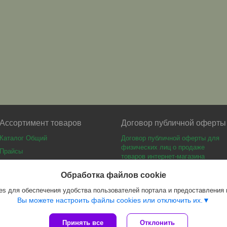
Ассортимент товаров
Договор публичной оферты
Каталог Общий
Договор публичной оферты для
физических лиц о продаже
Прайсы
товаров интернет-магазина
Каталог мебели
Обработка файлов cookie
s для обеспечения удобства пользователей портала и предоставления
Вы можете настроить файлы cookies или отключить их.
Принять все
Отклонить
Сайт создан на платформе Deal.by