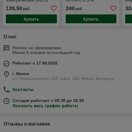
электрический BALLU
BIH-APL-1.5-M
ин
BIH-APL-1.0-M
BIH
139,50
240
32
руб.
руб.
Купить
Купить
О нас
Рейтинг не сформирован
Менее 5 отзывов за последний год
Работает с 17.08.2020
г. Минск
ул. Чернышевского 10А, офис 104, Минск, Беларусь
Контакты
Сегодня работает с 09:30 до 16:30
Показать весь график работы
Отзывы о магазине