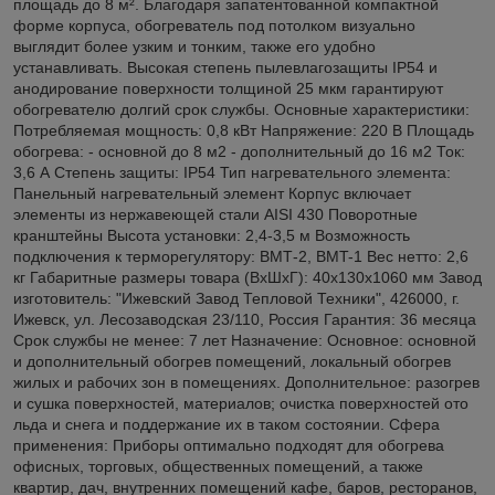
площадь до 8 м². Благодаря запатентованной компактной
форме корпуса, обогреватель под потолком визуально
выглядит более узким и тонким, также его удобно
устанавливать. Высокая степень пылевлагозащиты IP54 и
анодирование поверхности толщиной 25 мкм гарантируют
обогревателю долгий срок службы. Основные характеристики:
Потребляемая мощность: 0,8 кВт Напряжение: 220 В Площадь
обогрева: - основной до 8 м2 - дополнительный до 16 м2 Ток:
3,6 А Степень защиты: IP54 Тип нагревательного элемента:
Панельный нагревательный элемент Корпус включает
элементы из нержавеющей стали AISI 430 Поворотные
кранштейны Высота установки: 2,4-3,5 м Возможность
подключения к терморегулятору: ВМТ-2, BMT-1 Вес нетто: 2,6
кг Габаритные размеры товара (ВхШхГ): 40х130х1060 мм Завод
изготовитель: "Ижевский Завод Тепловой Техники", 426000, г.
Ижевск, ул. Лесозаводская 23/110, Россия Гарантия: 36 месяца
Срок службы не менее: 7 лет Назначение: Основное: основной
и дополнительный обогрев помещений, локальный обогрев
жилых и рабочих зон в помещениях. Дополнительное: разогрев
и сушка поверхностей, материалов; очистка поверхностей ото
льда и снега и поддержание их в таком состоянии. Сфера
применения: Приборы оптимально подходят для обогрева
офисных, торговых, общественных помещений, а также
квартир, дач, внутренних помещений кафе, баров, ресторанов,