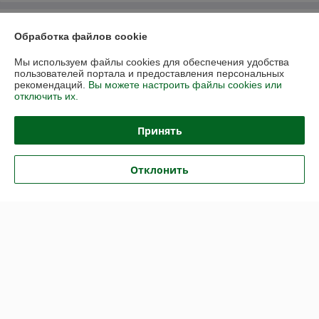
О нас
Обработка файлов cookie
Контакты
Мы используем файлы cookies для обеспечения удобства
пользователей портала и предоставления персональных
рекомендаций.
Вы можете настроить файлы cookies или
Доставка и оплата
отключить их.
График работы
Принять
Полная версия сайта
Отклонить
Политика обработки cookies
Сайт создан на платформе Deal.by
Информация для покупателя
Юридическое лицо:
Общество с ограниченной ответственностью
"Васбир"
г.Минск, ул.Чернышевского 10А, каб.104