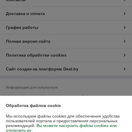
Доставка и оплата
График работы
Полная версия сайта
Политика обработки cookies
Сайт создан на платформе Deal.by
Информация для покупателя
Юридическое лицо:
Общество с ограниченной ответственностью
"Васбир"
Обработка файлов cookie
г.Минск, ул.Чернышевского 10А, каб.104
Регистрационный номер ЕГР: 193458078
Мы используем файлы cookies для обеспечения удобства
пользователей портала и предоставления персональных
УНП: 193458078
рекомендаций.
Вы можете настроить файлы cookies или
отключить их.