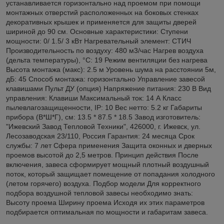
устанавливается горизонтально над проемом при помощи
монтажных отверстий расположенных на боковых стенках
декоративных крышек и применяется для защиты дверей
шириной до 90 см. Основные характеристики: Ступени
мощности: 0/ 1.5/ 3 кВт Нагревательный элемент: СТИЧ
Производительность по воздуху: 480 м3/час Нагрев воздуха
(дельта температуры), °С: 19 Режим вентиляции без нагрева
Высота монтажа (макс): 2.5 м Уровень шума на расстоянии 5м,
дБ: 45 Способ монтажа: горизонтально Управление завесой
клавишами Пульт ДУ (опция) Напряжение питания: 230 В Вид
управления: Клавиши Максимальный ток: 14 А Класс
пылевлагозащищенности, IP: 10 Вес нетто: 5.2 кг Габариты
прибора (В*Ш*Г), см: 13.5 * 87.5 * 18.5 Завод изготовитель:
"Ижевский Завод Тепловой Техники", 426000, г. Ижевск, ул.
Лесозаводская 23/110, Россия Гарантия: 24 месяца Срок
службы: 7 лет Сфера применения Защита оконных и дверных
проемов высотой до 2,5 метров. Принцип действия После
включения, завеса сформирует мощный плотный воздушный
поток, который защищает помещение от попадания холодного
(летом горячего) воздуха. Подбор модели Для корректного
подбора воздушной тепловой завесы необходимо знать:
Высоту проема Ширину проема Исходя их этих параметров
подбирается оптимальная по мощности и габаритам завеса.