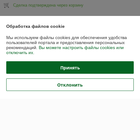
Сделка подтверждена через корзину
Показать все отзывы
Обработка файлов cookie
Мы используем файлы cookies для обеспечения удобства
О нас
пользователей портала и предоставления персональных
рекомендаций.
Вы можете настроить файлы cookies или
отключить их.
Контакты
Принять
Доставка и оплата
Отклонить
График работы
Полная версия сайта
Политика обработки cookies
Сайт создан на платформе Deal.by