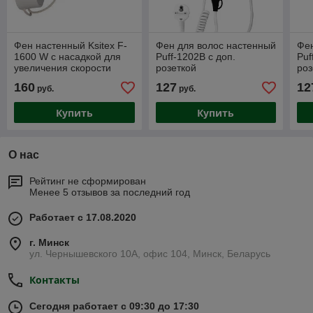
Фен настенный Ksitex F-
Фен для волос настенный
Фен
1600 W с насадкой для
Puff-1202B с доп.
Puf
увеличения скорости
розеткой
роз
160
127
12
руб.
руб.
Купить
Купить
О нас
Рейтинг не сформирован
Менее 5 отзывов за последний год
Работает с 17.08.2020
г. Минск
ул. Чернышевского 10А, офис 104, Минск, Беларусь
Контакты
Сегодня работает с 09:30 до 17:30