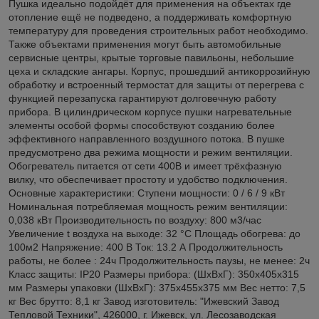
Пушка идеально подойдёт для применения на объектах где
отопление ещё не подведено, а поддерживать комфортную
температуру для проведения строительных работ необходимо.
Также объектами применения могут быть автомобильные
сервисные центры, крытые торговые павильоны, небольшие
цеха и складские ангары. Корпус, прошедший антикоррозийную
обработку и встроенный термостат для защиты от перегрева с
функцией перезапуска гарантируют долговечную работу
прибора. В цилиндрическом корпусе пушки нагревательные
элементы особой формы способствуют созданию более
эффективного направленного воздушного потока. В пушке
предусмотрено два режима мощности и режим вентиляции.
Обогреватель питается от сети 400В и имеет трёхфазную
вилку, что обеспечивает простоту и удобство подключения.
Основные характеристики: Ступени мощности: 0 / 6 / 9 кВт
Номинальная потребляемая мощность режим вентиляции:
0,038 кВт Производительность по воздуху: 800 м3/час
Увеличение t воздуха на выходе: 32 °C Площадь обогрева: до
100м2 Напряжение: 400 В Ток: 13.2 А Продолжительность
работы, не более : 24ч Продолжительность паузы, не менее: 2ч
Класс защиты: IP20 Размеры прибора: (ШхВхГ): 350х405х315
мм Размеры упаковки (ШхВхГ): 375х455х375 мм Вес нетто: 7,5
кг Вес брутто: 8,1 кг Завод изготовитель: "Ижевский Завод
Тепловой Техники", 426000, г. Ижевск, ул. Лесозаводская