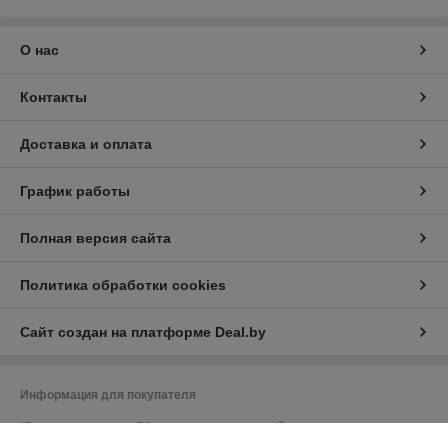
О нас
Контакты
Доставка и оплата
График работы
Полная версия сайта
Политика обработки cookies
Сайт создан на платформе Deal.by
Информация для покупателя
Юридическое лицо:
Общество с ограниченной ответственностью
"Васбир"