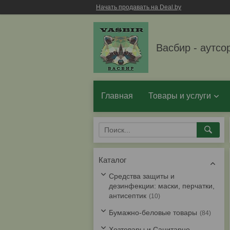
Начать продавать на Deal.by
Васбир - аутсо
Главная
Товары и услуги
Каталог
Средства защиты и
дезинфекции: маски, перчатки,
антисептик
10
Бумажно-беловые товары
84
Хозтовары и Санитарно-