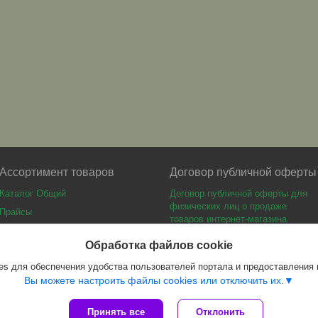
Ассортимент товаров
Договор публичной оферты
Каталог Общий
Договор публичной оферты для
физических лиц о продаже
Прайсы
товаров интернет-магазина
Каталог мебели
Обработка файлов cookie
s для обеспечения удобства пользователей портала и предоставления
Вы можете настроить файлы cookies или отключить их.
Принять все
Отклонить
Сайт создан на платформе Deal.by