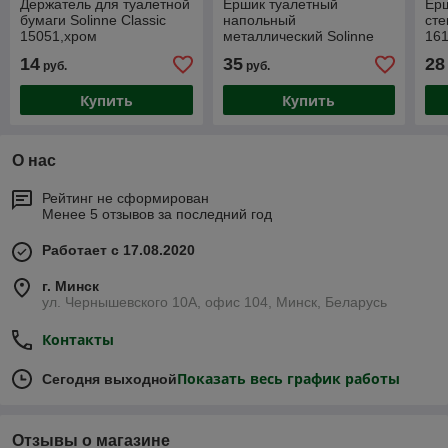
Держатель для туалетной
Ершик туалетный
Ер
бумаги Solinne Classic
напольный
сте
15051,хром
металлический Solinne
161
1090С, хром
сат
14
35
28
руб.
руб.
Купить
Купить
О нас
Рейтинг не сформирован
Менее 5 отзывов за последний год
Работает с 17.08.2020
г. Минск
ул. Чернышевского 10А, офис 104, Минск, Беларусь
Контакты
Показать весь график работы
Сегодня выходной
Отзывы о магазине