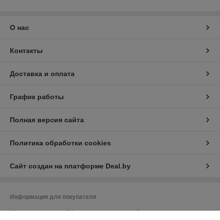
О нас
Контакты
Доставка и оплата
График работы
Полная версия сайта
Политика обработки cookies
Сайт создан на платформе Deal.by
Информация для покупателя
Юридическое лицо:
Общество с ограниченной ответственностью
"Васбир"