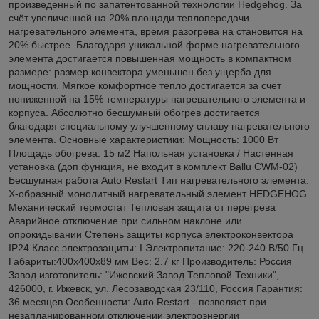
произведенный по запатентованной технологии Hedgehog. За
счёт увеличенной на 20% площади теплопередачи
нагревательного элемента, время разогрева на становится на
20% быстрее. Благодаря уникальной форме нагревательного
элемента достигается повышенная мощность в компактном
размере: размер конвектора уменьшен без ущерба для
мощности. Мягкое комфортное тепло достигается за счет
пониженной на 15% температуры нагревательного элемента и
корпуса. Абсолютно бесшумный обогрев достигается
благодаря специальному улучшенному сплаву нагревательного
элемента. Основные характеристики: Мощность: 1000 Вт
Площадь обогрева: 15 м2 Напольная установка / Настенная
установка (доп функция, не входит в комплект Ballu CWM-02)
Бесшумная работа Auto Restart Тип нагревательного элемента:
Х-образный монолитный нагревательный элемент HEDGEHOG
Механический термостат Тепловая защита от перегрева
Аварийное отключение при сильном наклоне или
опрокидывании Степень защиты корпуса электроконвектора
IP24 Класс электрозащиты: I Электропитание: 220-240 В/50 Гц
Габариты:400х400х89 мм Вес: 2.7 кг Производитель: Россия
Завод изготовитель: "Ижевский Завод Тепловой Техники",
426000, г. Ижевск, ул. Лесозаводская 23/110, Россия Гарантия:
36 месяцев Особенности: Auto Restart - позволяет при
незапланированном отключении электроэнергии