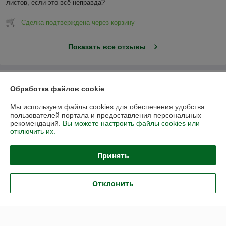
листов, если это всё неправда?
Сделка подтверждена через корзину
Показать все отзывы
О нас
Обработка файлов cookie
Контакты
Мы используем файлы cookies для обеспечения удобства
пользователей портала и предоставления персональных
рекомендаций.
Вы можете настроить файлы cookies или
Доставка и оплата
отключить их.
График работы
Принять
Полная версия сайта
Отклонить
Политика обработки cookies
Сайт создан на платформе Deal.by