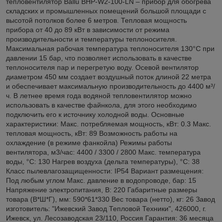
тепловентилятор Ballu BHP-W2-100-LN – прибор для обогрева
складских и промышленных помещений большой площади с
высотой потолков более 6 метров. Тепловая мощность
прибора от 40 до 89 кВт в зависимости от режима
производительности и температуры теплоносителя.
Максимальная рабочая температура теплоносителя 130°С при
давлении 15 бар, что позволяет использовать в качестве
теплоносителя пар и перегретую воду. Осевой вентилятор
диаметром 450 мм создает воздушный поток длиной 22 метра
и обеспечивает максимальную производительность до 4400 м³/
ч. В летнее время года водяной тепловентилятор можно
использовать в качестве файнкола, для этого необходимо
подключить его к источнику холодной воды. Основные
характеристики: Макс. потребляемая мощность, кВт: 0.3 Макс.
тепловая мощность, кВт: 89 Возможность работы на
охлаждение (в режиме фанкойла) Режимы работы
вентилятора, м3/час: 4400 / 3300 / 2800 Макс. температура
воды, °С: 130 Нагрев воздуха (дельта температуры), °С: 38
Класс пылевлагозащищенности: IP54 Вариант размещения:
Под любым углом Макс. давление в водопроводе, бар: 15
Напряжение электропитания, В: 220 Габаритные размеры
товара (В*Ш*Г), мм: 590*61*330 Вес товара (нетто), кг: 26 Завод
изготовитель: "Ижевский Завод Тепловой Техники", 426000, г.
Ижевск, ул. Лесозаводская 23/110, Россия Гарантия: 36 месяца