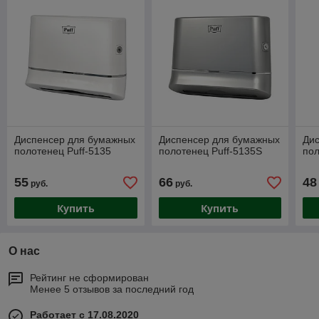
Диспенсер для бумажных
Диспенсер для бумажных
Ди
полотенец Puff-5135
полотенец Puff-5135S
пол
55
66
48
руб.
руб.
Купить
Купить
О нас
Рейтинг не сформирован
Менее 5 отзывов за последний год
Работает с 17.08.2020