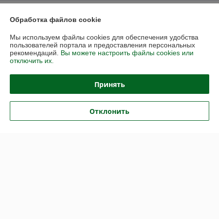
О нас
Обработка файлов cookie
Контакты
Мы используем файлы cookies для обеспечения удобства
пользователей портала и предоставления персональных
рекомендаций.
Вы можете настроить файлы cookies или
Доставка и оплата
отключить их.
График работы
Принять
Полная версия сайта
Отклонить
Политика обработки cookies
Сайт создан на платформе Deal.by
Информация для покупателя
Юридическое лицо:
Общество с ограниченной ответственностью
"Васбир"
г.Минск, ул.Чернышевского 10А, каб.104