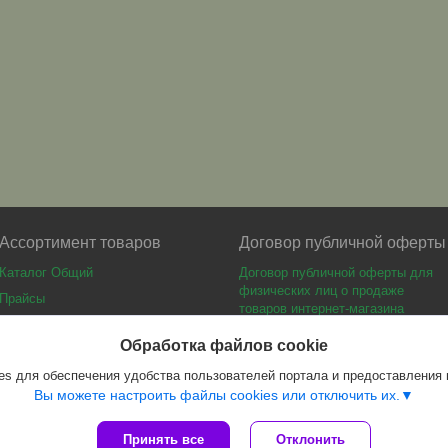
Ассортимент товаров
Договор публичной оферты
Каталог Общий
Договор публичной оферты для
физических лиц о продаже
Прайсы
товаров интернет-магазина
Каталог мебели
Обработка файлов cookie
s для обеспечения удобства пользователей портала и предоставления
Вы можете настроить файлы cookies или отключить их.
Принять все
Отклонить
Сайт создан на платформе Deal.by