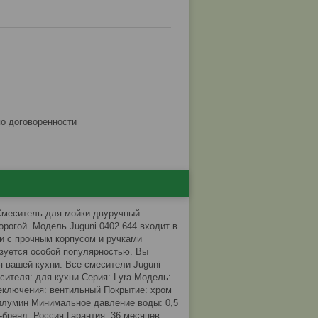
по договоренности
 Смеситель для мойки двуручный
орогой. Модель Juguni 0402.644 входит в
и с прочным корпусом и ручками
зуется особой популярностью. Вы
я вашей кухни. Все смесители Juguni
сителя: для кухни Серия: Lyra Модель:
еключения: вентильный Покрытие: хром
Силумин Минимальное давление воды: 0,5
-бренд: Россия Гарантия: 36 месяцев