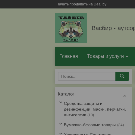
Начать продавать на Deal.by
Васбир - аутсо
Главная
Товары и услуги
Каталог
Средства защиты и
дезинфекции: маски, перчатки,
антисептик
10
Бумажно-беловые товары
84
Хозтовары и Санитарно-