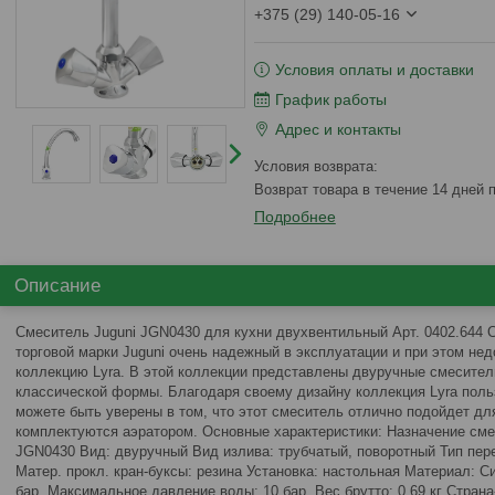
+375 (29) 140-05-16
Условия оплаты и доставки
График работы
Адрес и контакты
возврат товара в течение 14 дней
Подробнее
Описание
Смеситель Juguni JGN0430 для кухни двухвентильный Арт. 0402.644
торговой марки Juguni очень надежный в эксплуатации и при этом нед
коллекцию Lyra. В этой коллекции представлены двуручные смесител
классической формы. Благодаря своему дизайну коллекция Lyra поль
можете быть уверены в том, что этот смеситель отлично подойдет дл
комплектуются аэратором. Основные характеристики: Назначение сме
JGN0430 Вид: двуручный Вид излива: трубчатый, поворотный Тип пер
Матер. прокл. кран-буксы: резина Установка: настольная Материал: 
бар. Максимальное давление воды: 10 бар. Вес брутто: 0,69 кг Страна