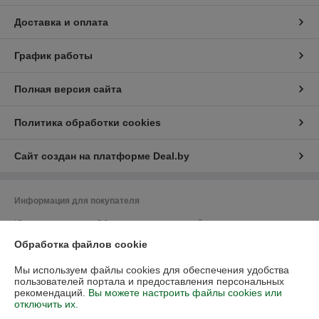
Доставка и оплата
График работы
Полная версия сайта
Политика обработки cookies
Сайт создан на платформе Deal.by
Информация для покупателя
Юридическое лицо:
Общество с ограниченной ответственностью
"Васбир"
Обработка файлов cookie
г.Минск, ул.Чернышевского 10А, каб.104
Регистрационный номер ЕГР: 193458078
Мы используем файлы cookies для обеспечения удобства
пользователей портала и предоставления персональных
УНП: 193458078
рекомендаций.
Вы можете настроить файлы cookies или
отключить их.
Регистрационный орган: Минский горисполком