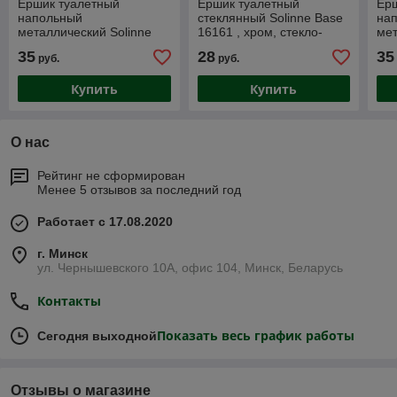
Ершик туалетный
Ершик туалетный
Ер
напольный
стеклянный Solinne Base
на
металлический Solinne
16161 , хром, стекло-
мет
1090С, хром
сатин
111
35
28
35
руб.
руб.
Купить
Купить
О нас
Рейтинг не сформирован
Менее 5 отзывов за последний год
Работает с 17.08.2020
г. Минск
ул. Чернышевского 10А, офис 104, Минск, Беларусь
Контакты
Показать весь график работы
Сегодня выходной
Отзывы о магазине