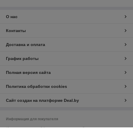
О нас
Контакты
Доставка и оплата
График работы
Полная версия сайта
Политика обработки cookies
Сайт создан на платформе Deal.by
Информация для покупателя
Юридическое лицо:
Общество с ограниченной ответственностью
"Васбир"