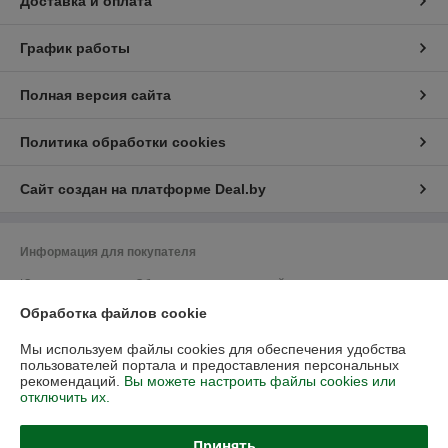
Доставка и оплата
График работы
Полная версия сайта
Политика обработки cookies
Сайт создан на платформе Deal.by
Информация для покупателя
Юридическое лицо:
Общество с ограниченной ответственностью
"Васбир"
Обработка файлов cookie
г.Минск, ул.Чернышевского 10А, каб.104
Регистрационный номер ЕГР: 193458078
Мы используем файлы cookies для обеспечения удобства
пользователей портала и предоставления персональных
УНП: 193458078
рекомендаций.
Вы можете настроить файлы cookies или
отключить их.
Регистрационный орган: Минский горисполком
Дата регистрации компании: 20.08.2020
Принять