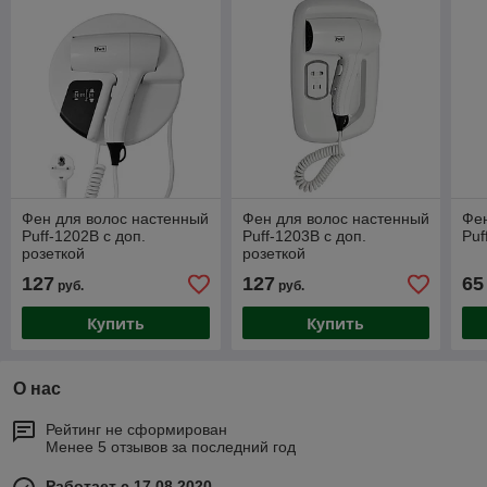
Фен для волос настенный
Фен для волос настенный
Фен
Puff-1202B с доп.
Puff-1203B с доп.
Puf
розеткой
розеткой
127
127
65
руб.
руб.
Купить
Купить
О нас
Рейтинг не сформирован
Менее 5 отзывов за последний год
Работает с 17.08.2020