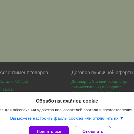
Ассортимент товаров
Договор публичной оферты
Каталог Общий
Договор публичной оферты для
физических лиц о продаже
Прайсы
товаров интернет-магазина
Каталог мебели
Обработка файлов cookie
s для обеспечения удобства пользователей портала и предоставления
Вы можете настроить файлы cookies или отключить их.
Принять все
Отклонить
Сайт создан на платформе Deal.by