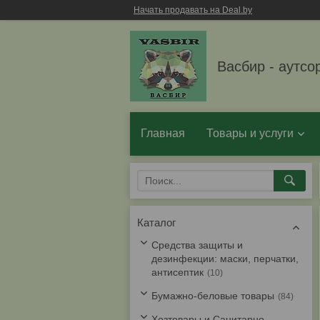
Начать продавать на Deal.by
Васбир - аутсо
Главная
Товары и услуги
Каталог
Средства защиты и
дезинфекции: маски, перчатки,
антисептик
10
Бумажно-беловые товары
84
Хозтовары и Санитарно-