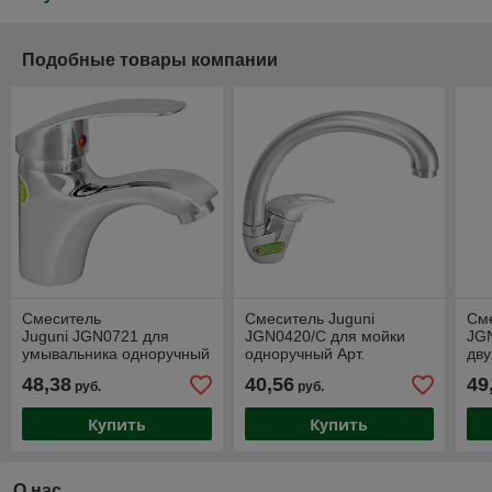
Подобные товары компании
Смеситель
Смеситель Juguni
Сме
Juguni JGN0721 для
JGN0420/С для мойки
JG
умывальника одноручный
одноручный Арт.
дву
с гибкой подводкой Арт.
0402.612
и S
48,38
40,56
49
руб.
руб.
0402.701
040
Купить
Купить
О нас