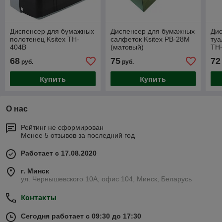
Диспенсер для бумажных
Диспенсер для бумажных
Дис
полотенец Ksitex TH-
салфеток Ksitex PB-28M
туа
404B
(матовый)
TH
68
75
72
руб.
руб.
Купить
Купить
О нас
Рейтинг не сформирован
Менее 5 отзывов за последний год
Работает с 17.08.2020
г. Минск
ул. Чернышевского 10А, офис 104, Минск, Беларусь
Контакты
Сегодня работает с 09:30 до 17:30