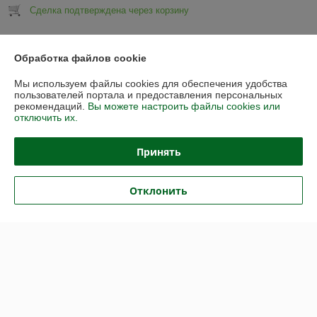
Сделка подтверждена через корзину
Показать все отзывы
Обработка файлов cookie
Мы используем файлы cookies для обеспечения удобства
О нас
пользователей портала и предоставления персональных
рекомендаций.
Вы можете настроить файлы cookies или
отключить их.
Контакты
Принять
Доставка и оплата
Отклонить
График работы
Полная версия сайта
Политика обработки cookies
Сайт создан на платформе Deal.by